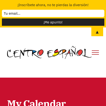
¡Inscríbete ahora, no te pierdas la diversión!
Skip
▲
to
content
My Calendar