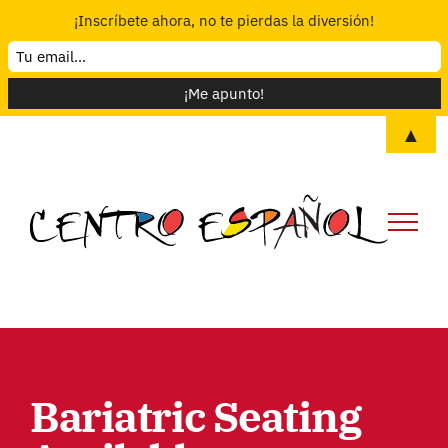
¡Inscríbete ahora, no te pierdas la diversión!
Skip
▲
to
content
Bariatric Seating