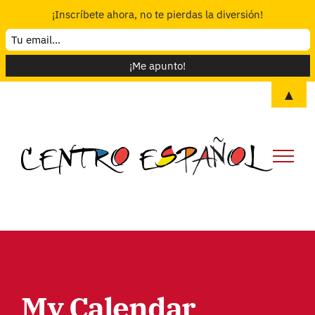
¡Inscríbete ahora, no te pierdas la diversión!
Skip
▲
to
content
My Calendar